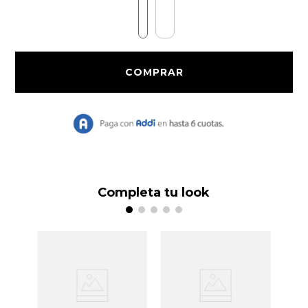
9
.
Chaqueta Bri
10
.
Vestido Largo
Completa tu look