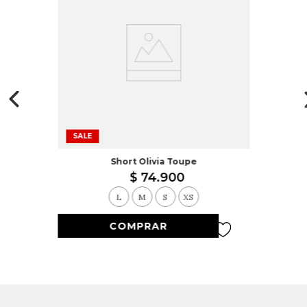
SALE
Short Olivia Toupe
$
74
.
900
L
M
S
XS