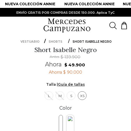
NUEVA COLECCIÓN ANNIE
NUEVA COLECCIÓN ANNIE
NUEV
ENVÍO GRATIS POR COMPRAS DESDE 150.000. Aplica TyC
VESTUARIO
SHORTS
SHORT ISABELLE NEGRO
Short Isabelle Negro
PRODUCTOS MÁS BUSCADOS
Antes
$
139
.
900
1
.
Vestidos
Ahora
$
49
.
900
2
.
Sandalias
Ahorra
$ 90.000
3
.
Kimonos
Talla |
Guía de tallas
4
.
Vestido
L
M
S
XS
5
.
Falda
Color
6
.
Bolso
7
.
Body
8
.
Faldas