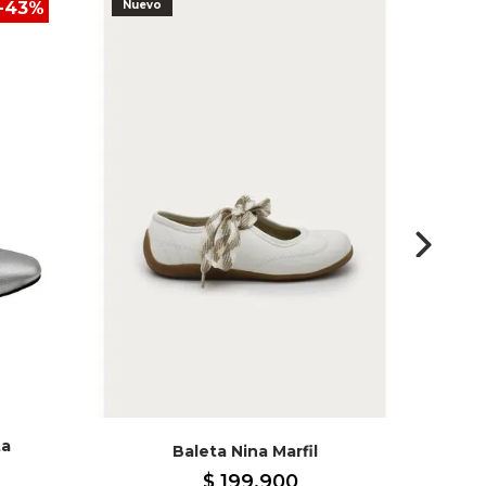
-
43
%
Nuevo
Nuev
ta
Baleta Nina Marfil
$
199
.
900