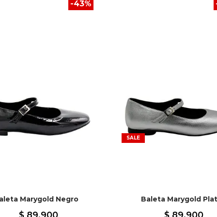
-
43
%
SALE
aleta Marygold Negro
Baleta Marygold Pla
$
89
.
900
$
89
.
900