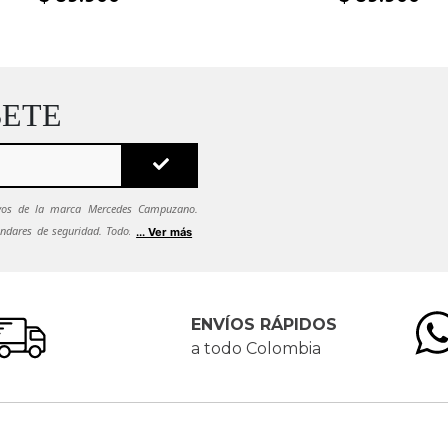
BETE
sivos de la marca Mercedes Campuzano.
ndares de seguridad. Todos tus datos se
... Ver más
ca de seguridad.
Si quieres dejar de recibir
es solicitarlo al correo
ENVÍOS RÁPIDOS
a todo Colombia