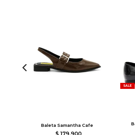
SALE
B
Baleta Samantha Cafe
$
179
.
900