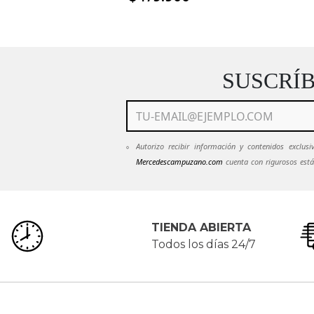
SUSCRÍ
Autorizo recibir información y contenidos exclu
Mercedescampuzano.com
cuenta con rigurosos está
mantendrán en estricta confidencialidad.
Ver Políti
emails de
Mercedescampuzano.com
pued
servicioalcliente@mecedescampuzano.com
TIENDA ABIERTA
Todos los días 24/7