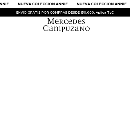
NNIE
NUEVA COLECCIÓN ANNIE
NUEVA COLECCIÓN ANNIE
ENVÍO GRATIS POR COMPRAS DESDE 150.000. Aplica TyC
PRODUCTOS MÁS BUSCADOS
1
.
Vestidos
2
.
Sandalias
3
.
Kimonos
4
.
Vestido
5
.
Falda
6
.
Bolso