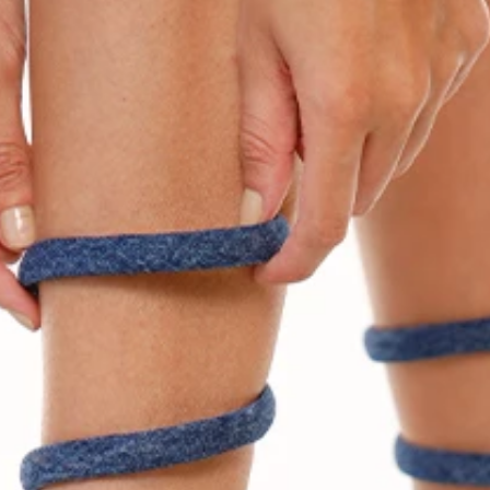
7
.
Faldas
8
.
Body
9
.
Vestido Largo
10
.
Chaqueta