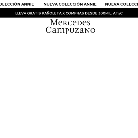
LECCIÓN ANNIE
NUEVA COLECCIÓN ANNIE
NUEVA COLECCI
LLEVA GRATIS PAÑOLETA X COMPRAS DESDE 300MIL. ATyC
PRODUCTOS MÁS BUSCADOS
1
.
Vestidos
2
.
Sandalias
3
.
Kimonos
4
.
Falda
5
.
Vestido
6
.
Chaqueta Bri