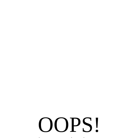
7
.
Faldas
8
.
Body
9
.
Vestido Largo
10
.
Chaqueta
OOPS!