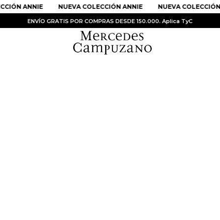
CCIÓN ANNIE
NUEVA COLECCIÓN ANNIE
NUEVA COLECCIÓN
ENVÍO GRATIS POR COMPRAS DESDE 150.000. Aplica TyC
PRODUCTOS MÁS BUSCADOS
1
.
Vestidos
2
.
Sandalias
3
.
Kimonos
4
.
Vestido
5
.
Falda
6
.
Bolso