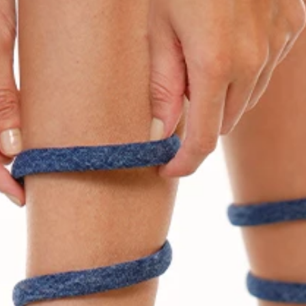
7
.
Faldas
8
.
Body
9
.
Vestido Largo
10
.
Chaqueta