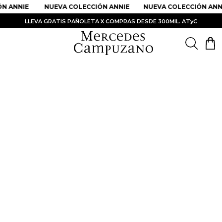
N ANNIE
NUEVA COLECCIÓN ANNIE
NUEVA COLECCIÓN ANN
LLEVA GRATIS PAÑOLETA X COMPRAS DESDE 300MIL. ATyC
PRODUCTOS MÁS BUSCADOS
1
.
Vestidos
2
.
Sandalias
3
.
Kimonos
4
.
Falda
5
.
Vestido
6
.
Chaqueta Bri