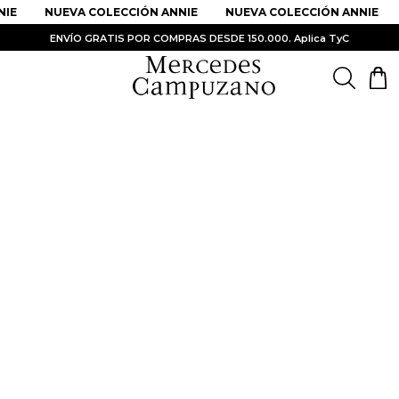
IE
NUEVA COLECCIÓN ANNIE
NUEVA COLECCIÓN ANNIE
ENVÍO GRATIS POR COMPRAS DESDE 150.000. Aplica TyC
PRODUCTOS MÁS BUSCADOS
1
.
Vestidos
2
.
Sandalias
3
.
Kimonos
4
.
Falda
5
.
Vestido
6
.
Chaqueta Bri