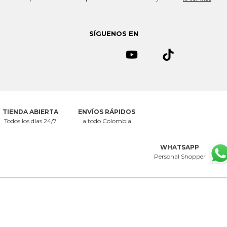
seguridad. Todos tus datos se mantendrán en estricta confidencialidad.
Ver
Política de seguridad.
Si quieres dejar de recibir emails de
Mercedescampuzano.com
puedes solicitarlo al correo
SÍGUENOS EN
servicioalcliente@mecedescampuzano.com
TIENDA ABIERTA
ENVÍOS RÁPIDOS
Todos los días 24/7
a todo Colombia
WHATSAPP
Personal Shopper
CENTRO DE AYUDA