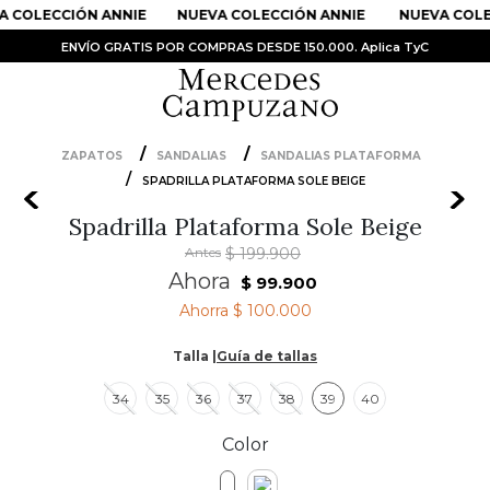
 COLECCIÓN ANNIE
NUEVA COLECCIÓN ANNIE
NUEVA COLE
ENVÍO GRATIS POR COMPRAS DESDE 150.000. Aplica TyC
ZAPATOS
SANDALIAS
SANDALIAS PLATAFORMA
PRODUCTOS MÁS BUSCADOS
SPADRILLA PLATAFORMA SOLE BEIGE
1
.
Vestidos
Spadrilla Plataforma Sole Beige
Antes
$
199
.
900
2
.
Sandalias
Ahora
$
99
.
900
3
.
Kimonos
Ahorra
$ 100.000
4
.
Falda
Talla |
Guía de tallas
5
.
Vestido
34
35
36
37
38
39
40
6
.
Chaqueta Bri
Color
7
.
Body
8
.
Faldas