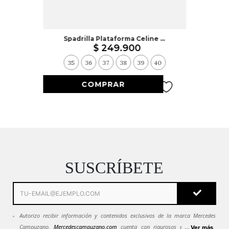
Spadrilla Plataforma Celine Miel
$
249
.
900
35
36
37
38
39
40
SUSCRÍBETE
Autorizo recibir información y contenidos exclusivos de la marca Mercedes
Campuzano.
Mercedescampuzano.com
cuenta con rigurosos estándares de
... Ver más