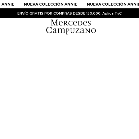
 ANNIE
NUEVA COLECCIÓN ANNIE
NUEVA COLECCIÓN ANNIE
ENVÍO GRATIS POR COMPRAS DESDE 150.000. Aplica TyC
PRODUCTOS MÁS BUSCADOS
1
.
Vestidos
2
.
Sandalias
3
.
Kimonos
4
.
Falda
5
.
Vestido
6
.
Chaqueta Bri