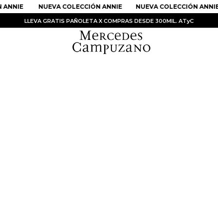
 ANNIE
NUEVA COLECCIÓN ANNIE
NUEVA COLECCIÓN ANNIE
LLEVA GRATIS PAÑOLETA X COMPRAS DESDE 300MIL. ATyC
PRODUCTOS MÁS BUSCADOS
1
.
Vestidos
2
.
Sandalias
3
.
Kimonos
4
.
Falda
5
.
Vestido
6
.
Chaqueta Bri