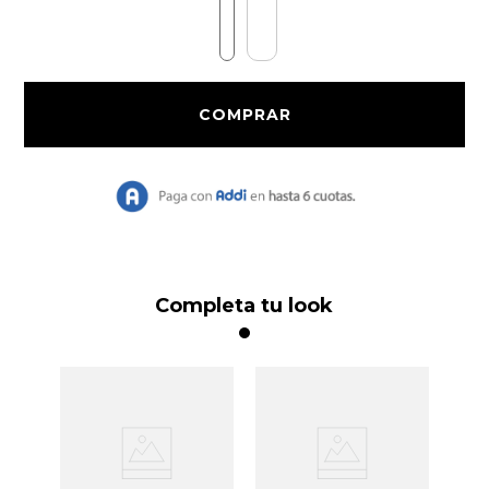
9
.
Vestido Largo
10
.
Pañoleta
Completa tu look