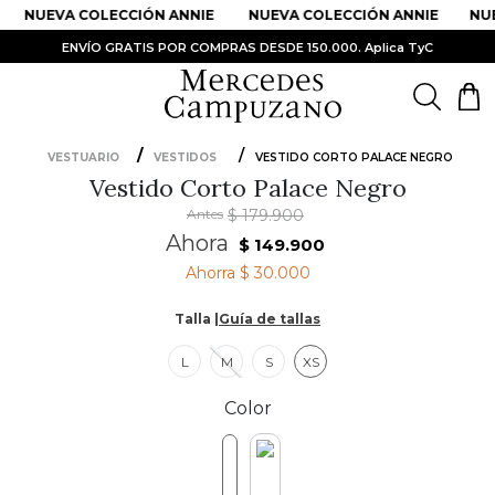
NUEVA COLECCIÓN ANNIE
NUEVA COLECCIÓN ANNIE
NUE
ENVÍO GRATIS POR COMPRAS DESDE 150.000. Aplica TyC
VESTUARIO
VESTIDOS
VESTIDO CORTO PALACE NEGRO
Vestido Corto Palace Negro
PRODUCTOS MÁS BUSCADOS
Antes
$
179
.
900
1
.
Vestidos
Ahora
$
149
.
900
2
.
Sandalias
Ahorra
$ 30.000
3
.
Kimonos
Talla |
Guía de tallas
4
.
Vestido
L
M
S
XS
5
.
Falda
Color
6
.
Bolso
7
.
Faldas
8
.
Body