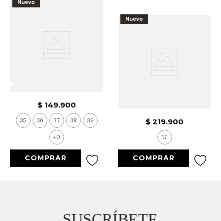
Nuevo
Nuevo
$
149
.
900
35
36
37
38
39
$
219
.
900
40
U
SUSCRÍBETE