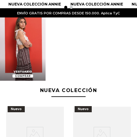
NUEVA COLECCIÓN ANNIE
NUEVA COLECCIÓN ANNIE
NUE
ENVÍO GRATIS POR COMPRAS DESDE 150.000. Aplica TyC
PRODUCTOS MÁS BUSCADOS
1
.
Vestidos
2
.
Sandalias
3
.
Kimonos
NUEVA COLECCIÓN
4
.
Vestido
5
.
Falda
Nuevo
Nuevo
6
.
Bolso
7
.
Faldas
8
.
Body