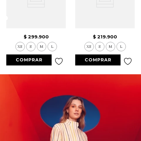
9
.
Vestido Largo
10
.
Chaqueta
$
299
.
900
$
219
.
900
XS
S
M
L
XS
S
M
L