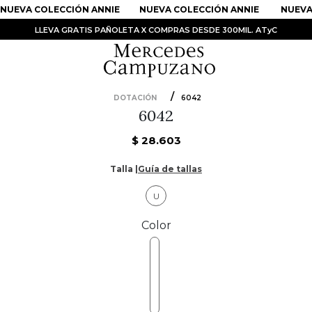
NUEVA COLECCIÓN ANNIE
NUEVA COLECCIÓN ANNIE
NUEVA 
LLEVA GRATIS PAÑOLETA X COMPRAS DESDE 300MIL. ATyC
DOTACIÓN
6042
6042
PRODUCTOS MÁS BUSCADOS
1
.
Vestidos
$
28
.
603
2
.
Sandalias
Talla |
Guía de tallas
3
.
Kimonos
U
4
.
Falda
Color
5
.
Vestido
6
.
Chaqueta Bri
7
.
Body
8
.
Faldas