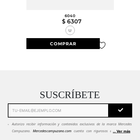
6040
$
6307
U
SUSCRÍBETE
Autorizo recibir información y contenidos exclusivos de la marca Mercedes
Campuzano.
Mercedescampuzano.com
cuenta con rigurosos estándares de
... Ver más
seguridad. Todos tus datos se mantendrán en estricta confidencialidad.
Ver