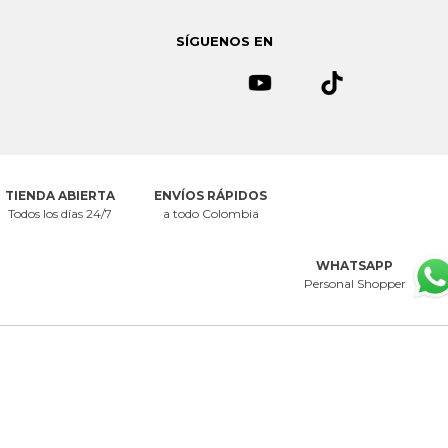
Política de seguridad.
Si quieres dejar de recibir emails de
Mercedescampuzano.com
puedes solicitarlo al correo
SÍGUENOS EN
servicioalcliente@mecedescampuzano.com
TIENDA ABIERTA
ENVÍOS RÁPIDOS
Todos los días 24/7
a todo Colombia
WHATSAPP
Personal Shopper
CENTRO DE AYUDA
NOSOTROS