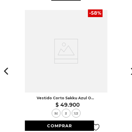
-
58
%
Vestido Corto Sakku Azul Oscuro
$
49
.
900
M
S
XS