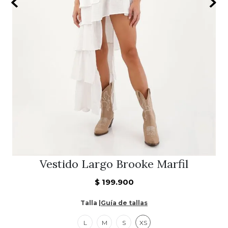
9
.
Bolso
10
.
Chaqueta
Vestido Largo Brooke Marfil
$
199
.
900
Talla |
Guía de tallas
L
M
S
XS