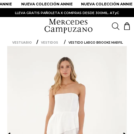
NNIE
NUEVA COLECCIÓN ANNIE
NUEVA COLECCIÓN ANNIE
LLEVA GRATIS PAÑOLETA X COMPRAS DESDE 300MIL. ATyC
VESTUARIO
VESTIDOS
VESTIDO LARGO BROOKE MARFIL
PRODUCTOS MÁS BUSCADOS
1
.
Vestidos
2
.
Sandalias
3
.
Kimonos
4
.
Falda
5
.
Vestido
6
.
Chaqueta Bri
7
.
Body
8
.
Faldas