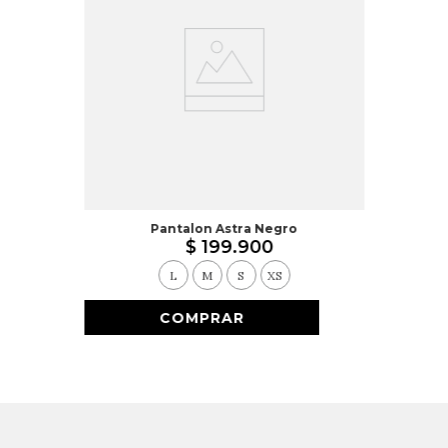
Pantalon Astra Negro
$
199
.
900
L
M
S
XS