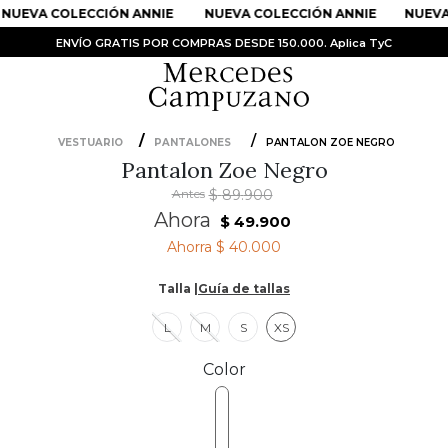
NUEVA COLECCIÓN ANNIE
NUEVA COLECCIÓN ANNIE
NUEVA 
ENVÍO GRATIS POR COMPRAS DESDE 150.000. Aplica TyC
VESTUARIO
PANTALONES
PANTALON ZOE NEGRO
Pantalon Zoe Negro
PRODUCTOS MÁS BUSCADOS
Antes
$
89
.
900
1
.
Vestidos
Ahora
$
49
.
900
2
.
Sandalias
Ahorra
$ 40.000
3
.
Kimonos
Talla |
Guía de tallas
4
.
Vestido
L
M
S
XS
5
.
Falda
Color
6
.
Bolso
7
.
Body
8
.
Faldas