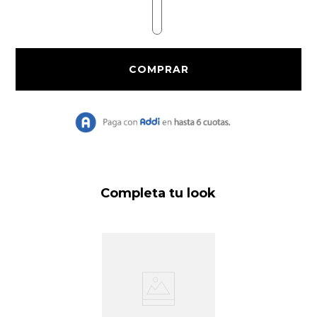
9
.
Chaqueta Bri
10
.
Vestido Largo
Completa tu look