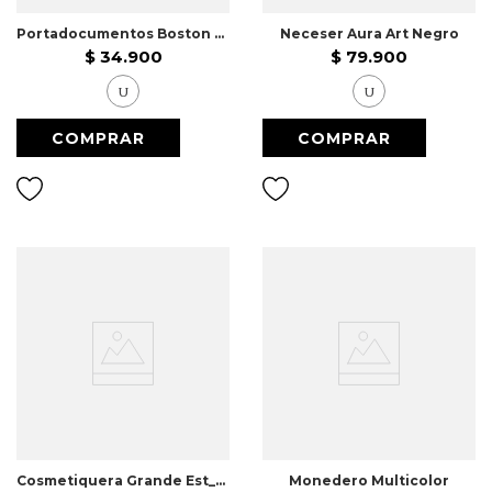
Portadocumentos Boston Morado
Neceser Aura Art Negro
$
34
.
900
$
79
.
900
U
U
Cosmetiquera Grande Est_Print
Monedero Multicolor