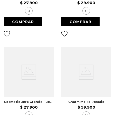
$
27
.
900
$
29
.
900
U
U
Cosmetiquera Grande Fucsia
Charm Maika Rosado
$
27
.
900
$
59
.
900