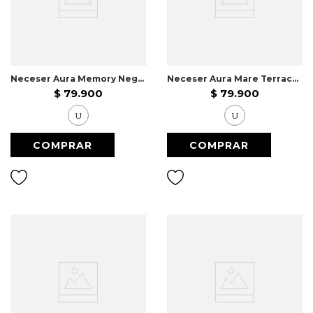
Neceser Aura Memory Negro
Neceser Aura Mare Terracota
$
79
.
900
$
79
.
900
U
U