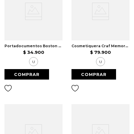
Portadocumentos Boston Beige
Cosmetiquera Craf Memory Negro
$
34
.
900
$
79
.
900
U
U