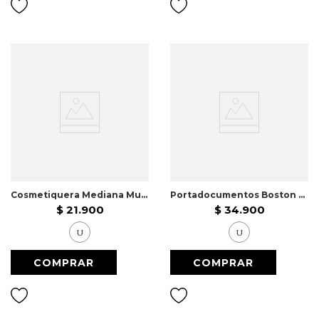
Cosmetiquera Mediana Multicolor
Portadocumentos Boston Est_Mc
$
21
.
900
$
34
.
900
U
U