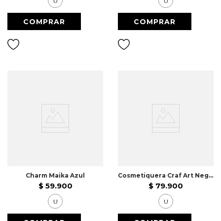
U
U
Charm Maika Azul
Cosmetiquera Craf Art Negro
$
59
.
900
$
79
.
900
U
U