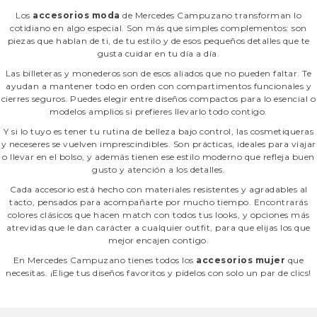
Los
accesorios moda
de Mercedes Campuzano transforman lo
cotidiano en algo especial. Son más que simples complementos: son
piezas que hablan de ti, de tu estilo y de esos pequeños detalles que te
gusta cuidar en tu día a día.
Las billeteras y monederos son de esos aliados que no pueden faltar. Te
ayudan a mantener todo en orden con compartimentos funcionales y
cierres seguros. Puedes elegir entre diseños compactos para lo esencial o
modelos amplios si prefieres llevarlo todo contigo.
Y si lo tuyo es tener tu rutina de belleza bajo control, las cosmetiqueras
y neceseres se vuelven imprescindibles. Son prácticas, ideales para viajar
o llevar en el bolso, y además tienen ese estilo moderno que refleja buen
gusto y atención a los detalles.
Cada accesorio está hecho con materiales resistentes y agradables al
tacto, pensados para acompañarte por mucho tiempo. Encontrarás
colores clásicos que hacen match con todos tus looks, y opciones más
atrevidas que le dan carácter a cualquier outfit, para que elijas los que
mejor encajen contigo.
En Mercedes Campuzano tienes todos los
accesorios mujer
que
necesitas. ¡Elige tus diseños favoritos y pídelos con solo un par de clics!