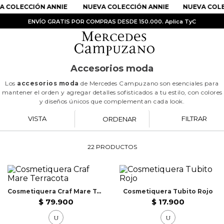
 COLECCIÓN ANNIE
NUEVA COLECCIÓN ANNIE
NUEVA COLEC
ENVÍO GRATIS POR COMPRAS DESDE 150.000. Aplica TyC
Accesorios moda
Los
accesorios moda
de Mercedes Campuzano son esenciales para
mantener el orden y agregar detalles sofisticados a tu estilo, con colores
y diseños únicos que complementan cada look.
PRODUCTOS MÁS BUSCADOS
1
.
Vestidos
VISTA
FILTRAR
ORDENAR
2
.
Sandalias
22
PRODUCTOS
3
.
Kimonos
4
.
Vestido
5
.
Falda
Cosmetiquera Craf Mare Terracota
Cosmetiquera Tubito Rojo
$
79
.
900
$
17
.
900
6
.
Bolso
U
U