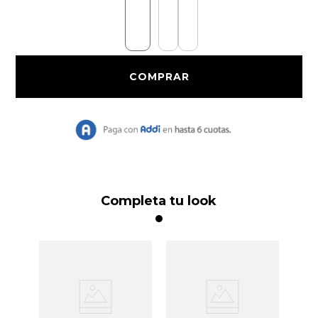
9
.
Vestido Largo
10
.
Chaqueta
Completa tu look