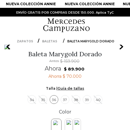
NUEVA COLECCIÓN ANNIE
NUEVA COLECCIÓN ANNIE
NUE
ENVÍO GRATIS POR COMPRAS DESDE 150.000. Aplica TyC
ZAPATOS
BALETAS
BALETA MARYGOLD DORADO
PRODUCTOS MÁS BUSCADOS
Baleta Marygold Dorado
1
.
Vestidos
Antes
$
159
.
900
2
.
Sandalias
Ahora
$
89
.
900
Ahorra
$ 70.000
3
.
Kimonos
4
.
Vestido
Talla |
Guía de tallas
5
.
Falda
34
35
36
37
38
39
40
6
.
Bolso
Color
7
.
Faldas
8
.
Body