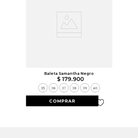
Baleta Samantha Negro
$
179
.
900
35
36
37
38
39
40