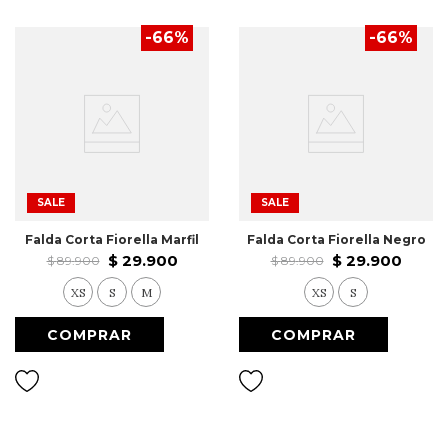
-
66
%
-
66
%
SALE
SALE
Falda Corta Fiorella Marfil
Falda Corta Fiorella Negro
$
29
.
900
$
29
.
900
$
89
.
900
$
89
.
900
XS
S
M
XS
S