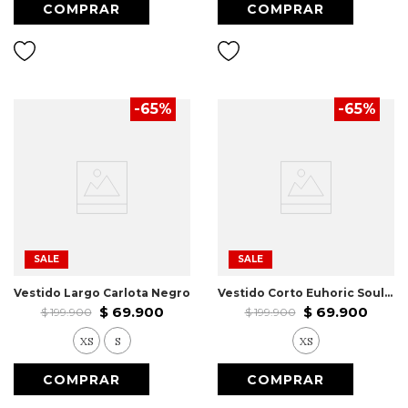
-
65
%
-
65
%
SALE
SALE
Vestido Largo Carlota Negro
Vestido Corto Euhoric Soul Negro
$
69
.
900
$
69
.
900
$
199
.
900
$
199
.
900
XS
S
XS