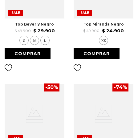
SALE
SALE
Top Beverly Negro
Top Miranda Negro
$
29
.
900
$
24
.
900
$
49
.
900
$
49
.
900
S
M
L
XS
-
50
%
-
74
%