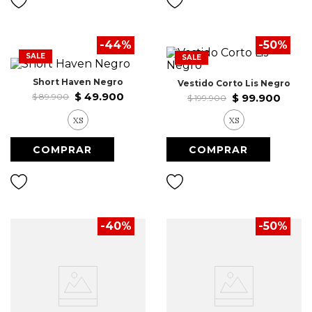
9
.
Vestido Largo
-
44
%
-
50
%
10
.
Pañoleta
SALE
SALE
Short Haven Negro
Vestido Corto Lis Negro
$
49
.
900
$
89
.
900
$
99
.
900
$
199
.
900
XS
XS
-
40
%
-
50
%