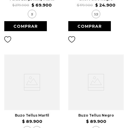
$
69
.
900
$
24
.
900
$
279
.
900
$
179
.
900
S
XS
Buzo Tellus Marfil
Buzo Tellus Negro
$
89
.
900
$
89
.
900