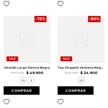
-
75
%
-
80
%
SALE
SALE
Vestido Largo Sienna Negro
Top Strapple Verbena Negro
$
49
.
900
$
24
.
900
$
199
.
900
$
129
.
900
XS
S
XS