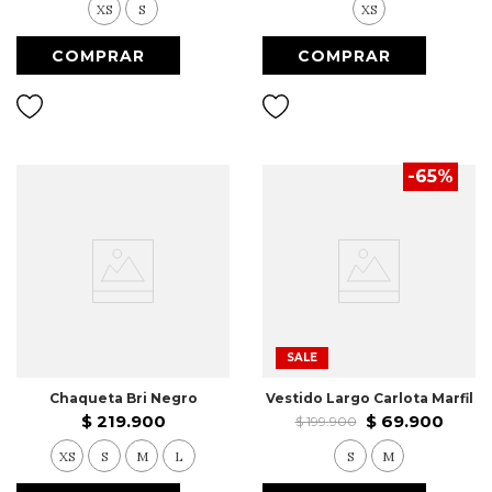
XS
S
XS
-
65
%
SALE
Chaqueta Bri Negro
Vestido Largo Carlota Marfil
$
219
.
900
$
69
.
900
$
199
.
900
XS
S
M
L
S
M