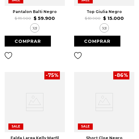
SALE
SALE
Pantalon Balti Negro
Top Giulia Negro
$
59
.
900
$
15
.
000
$
119
.
900
$
59
.
900
XS
XS
-
75
%
-
86
%
SALE
SALE
Falda Larga Kelly Marfil
Short Cloe Negro