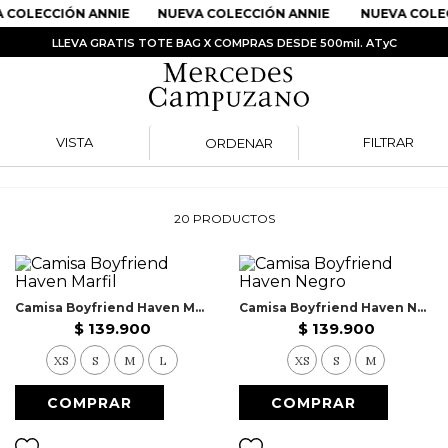
COLECCIÓN ANNIE
NUEVA COLECCIÓN ANNIE
NUEVA COLEC
LLEVA GRATIS TOTE BAG X COMPRAS DESDE 500mil. ATyC
VISTA
FILTRAR
ORDENAR
PRODUCTOS MÁS BUSCADOS
1
.
Vestidos
20
PRODUCTOS
2
.
Sandalias
3
.
Kimonos
4
.
Vestido
Camisa Boyfriend Haven Marfil
Camisa Boyfriend Haven Negro
$
139
.
900
$
139
.
900
5
.
Falda
XS
S
M
L
XS
S
M
6
.
Bolso
7
.
Faldas
8
.
Body