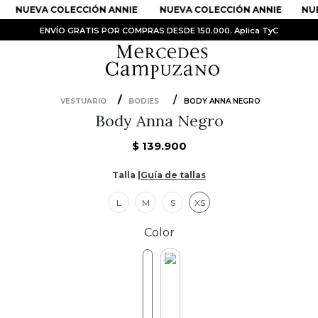
NUEVA COLECCIÓN ANNIE
NUEVA COLECCIÓN ANNIE
NUE
ENVÍO GRATIS POR COMPRAS DESDE 150.000. Aplica TyC
VESTUARIO
BODIES
BODY ANNA NEGRO
Body Anna Negro
PRODUCTOS MÁS BUSCADOS
1
.
Vestidos
$
139
.
900
2
.
Sandalias
Talla |
Guía de tallas
3
.
Kimonos
L
M
S
XS
4
.
Vestido
Color
5
.
Falda
6
.
Bolso
7
.
Faldas
8
.
Body