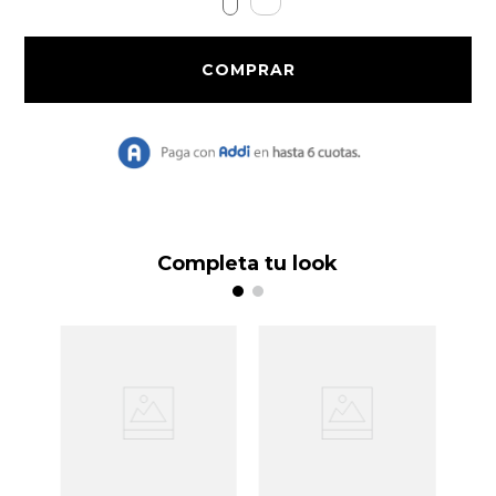
9
.
Vestido Largo
10
.
Chaqueta
Completa tu look