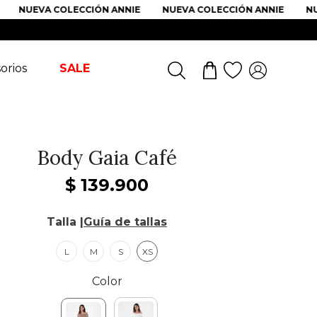
NUEVA COLECCIÓN ANNIE
NUEVA COLECCIÓN ANNIE
NUEVA
orios
SALE
Body Gaia Café
$
139
.
900
Talla |
Guía de tallas
L
M
S
XS
Color