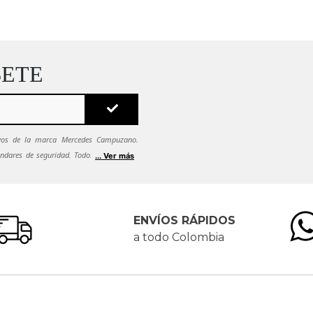
BETE
sivos de la marca Mercedes Campuzano.
ndares de seguridad. Todos tus datos se
... Ver más
ca de seguridad.
Si quieres dejar de recibir
es solicitarlo al correo
ENVÍOS RÁPIDOS
a todo Colombia