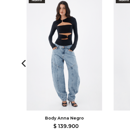
-
60
%
Nuevo
Nuevo
Body Anna Negro
$
139
.
900