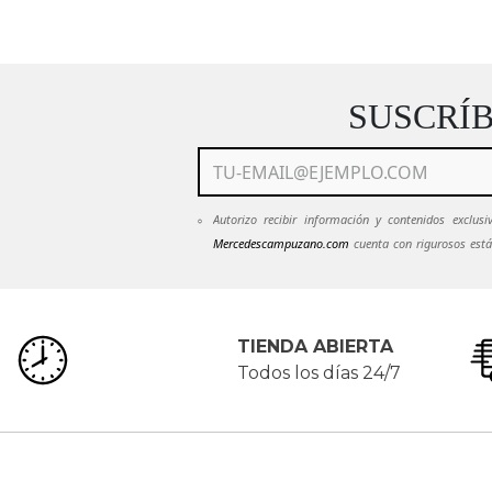
SUSCRÍ
Autorizo recibir información y contenidos exclu
Mercedescampuzano.com
cuenta con rigurosos está
mantendrán en estricta confidencialidad.
Ver Políti
emails de
Mercedescampuzano.com
pued
servicioalcliente@mecedescampuzano.com
TIENDA ABIERTA
Todos los días 24/7