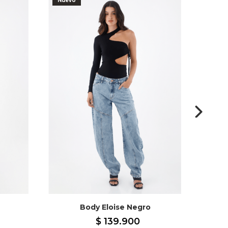
Nuevo
Nuev
Body Eloise Negro
$
139
.
900