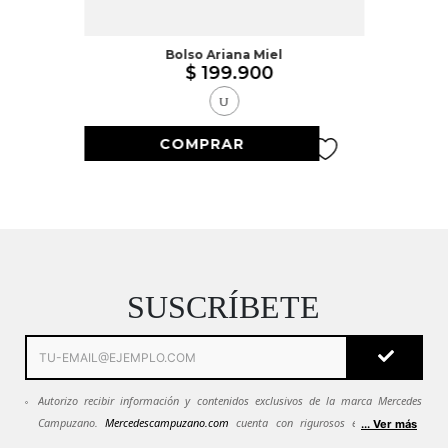
Bolso Ariana Miel
$
199
.
900
U
SUSCRÍBETE
Autorizo recibir información y contenidos exclusivos de la marca Mercedes
Campuzano.
Mercedescampuzano.com
cuenta con rigurosos estándares de
... Ver más
seguridad. Todos tus datos se mantendrán en estricta confidencialidad.
Ver