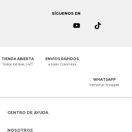
Política de seguridad.
Si quieres dejar de recibir emails de
Mercedescampuzano.com
puedes solicitarlo al correo
SÍGUENOS EN
servicioalcliente@mecedescampuzano.com
TIENDA ABIERTA
ENVÍOS RÁPIDOS
Todos los días 24/7
a todo Colombia
WHATSAPP
Personal Shopper
CENTRO DE AYUDA
NOSOTROS