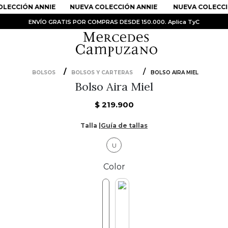
LECCIÓN ANNIE
NUEVA COLECCIÓN ANNIE
NUEVA COLECCI
ENVÍO GRATIS POR COMPRAS DESDE 150.000. Aplica TyC
BOLSOS
BOLSOS Y CARTERAS
BOLSO AIRA MIEL
Bolso Aira Miel
PRODUCTOS MÁS BUSCADOS
1
.
Vestidos
$
219
.
900
2
.
Sandalias
Talla |
Guía de tallas
3
.
Kimonos
U
4
.
Falda
Color
5
.
Vestido
6
.
Chaqueta Bri
7
.
Body
8
.
Faldas