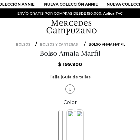
LECCIÓN ANNIE
NUEVA COLECCIÓN ANNIE
NUEVA COLECCI
ENVÍO GRATIS POR COMPRAS DESDE 150.000. Aplica TyC
BOLSOS
BOLSOS Y CARTERAS
BOLSO AMAIA MARFIL
Bolso Amaia Marfil
PRODUCTOS MÁS BUSCADOS
1
.
Vestidos
$
199
.
900
2
.
Sandalias
Talla |
Guía de tallas
3
.
Kimonos
U
4
.
Vestido
Color
5
.
Falda
6
.
Bolso
7
.
Body
8
.
Faldas