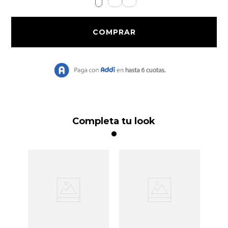
9
.
Chaqueta Bri
10
.
Vestido Largo
Completa tu look