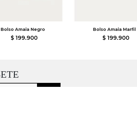
Bolso Amaia Negro
Bolso Amaia Marfil
$
199
.
900
$
199
.
900
BETE
sivos de la marca Mercedes Campuzano.
ndares de seguridad. Todos tus datos se
... Ver más
ca de seguridad.
Si quieres dejar de recibir
es solicitarlo al correo