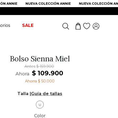
N ANNIE
NUEVA COLECCIÓN ANNIE
NUEVA COLECCIÓN ANNI
orios
SALE
Bolso Sienna Miel
Antes
$
159
.
900
$
109
.
900
Ahora
Ahorra
$ 50.000
Talla |
Guía de tallas
U
Color