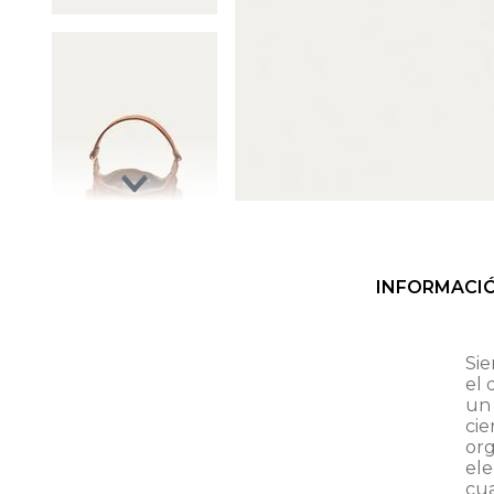
INFORMACI
Sie
el 
un
ci
org
el
cua