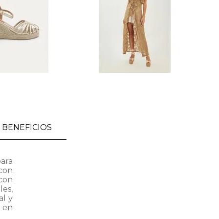
BENEFICIOS
para
 con
con
es,
al y
 en