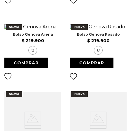
9
.
Chaqueta Bri
10
.
Vestido Largo
Nuevo
Nuevo
Bolso Genova Arena
Bolso Genova Rosado
$
219
.
900
$
219
.
900
U
U
Nuevo
Nuevo