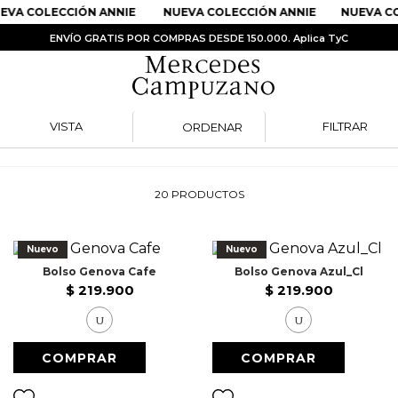
VA COLECCIÓN ANNIE
NUEVA COLECCIÓN ANNIE
NUEVA COL
ENVÍO GRATIS POR COMPRAS DESDE 150.000. Aplica TyC
VISTA
FILTRAR
ORDENAR
PRODUCTOS MÁS BUSCADOS
1
.
Vestidos
20
PRODUCTOS
2
.
Sandalias
3
.
Kimonos
Nuevo
Nuevo
4
.
Vestido
Bolso Genova Cafe
Bolso Genova Azul_Cl
$
219
.
900
$
219
.
900
5
.
Falda
U
U
6
.
Bolso
7
.
Body
8
.
Faldas