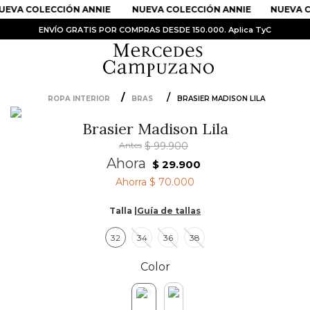
EVA COLECCIÓN ANNIE
NUEVA COLECCIÓN ANNIE
NUEVA C
ENVÍO GRATIS POR COMPRAS DESDE 150.000. Aplica TyC
ROPA INTERIOR
BRAS
BRASIER MADISON LILA
PRODUCTOS MÁS BUSCADOS
Brasier Madison Lila
1
.
Vestidos
Antes
$
99
.
900
2
.
Sandalias
Ahora
$
29
.
900
Ahorra
$ 70.000
3
.
Kimonos
4
.
Vestido
Talla |
Guía de tallas
5
.
Falda
32
34
36
38
6
.
Bolso
Color
7
.
Body
8
.
Faldas