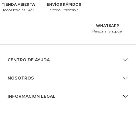
seguridad. Todos tus datos se mantendrán en estricta confidencialidad.
Ver
Política de seguridad.
Si quieres dejar de recibir emails de
Mercedescampuzano.com
puedes solicitarlo al correo
SÍGUENOS EN
servicioalcliente@mecedescampuzano.com
TIENDA ABIERTA
ENVÍOS RÁPIDOS
Todos los días 24/7
a todo Colombia
WHATSAPP
Personal Shopper
CENTRO DE AYUDA
NOSOTROS