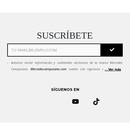
SALE
Brasier Rosie Lila
$
29
.
900
32
34
36
SUSCRÍBETE
Autorizo recibir información y contenidos exclusivos de la marca Mercedes
Campuzano.
Mercedescampuzano.com
cuenta con rigurosos estándares de
... Ver más