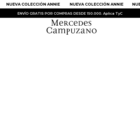
NUEVA COLECCIÓN ANNIE
NUEVA COLECCIÓN ANNIE
NUE
ENVÍO GRATIS POR COMPRAS DESDE 150.000. Aplica TyC
PRODUCTOS MÁS BUSCADOS
1
.
Vestidos
2
.
Sandalias
3
.
Kimonos
4
.
Falda
5
.
Vestido
6
.
Chaqueta Bri