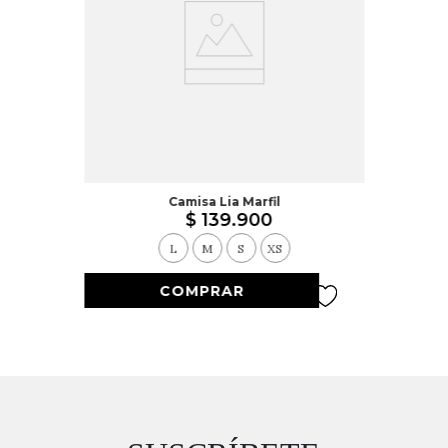
Camisa Lia Marfil
$
139
.
900
L
M
S
XS