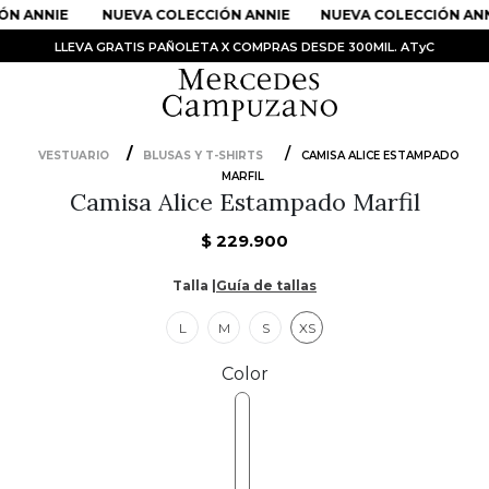
N ANNIE
NUEVA COLECCIÓN ANNIE
NUEVA COLECCIÓN ANN
LLEVA GRATIS PAÑOLETA X COMPRAS DESDE 300MIL. ATyC
VESTUARIO
BLUSAS Y T-SHIRTS
CAMISA ALICE ESTAMPADO
MARFIL
PRODUCTOS MÁS BUSCADOS
Camisa Alice Estampado Marfil
1
.
Vestidos
$
229
.
900
2
.
Sandalias
Talla |
Guía de tallas
3
.
Kimonos
L
M
S
XS
4
.
Falda
5
.
Vestido
Color
6
.
Chaqueta Bri
7
.
Body
8
.
Faldas