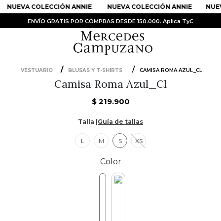
NUEVA COLECCIÓN ANNIE
NUEVA COLECCIÓN ANNIE
NUEV
ENVÍO GRATIS POR COMPRAS DESDE 150.000. Aplica TyC
VESTUARIO
BLUSAS Y T-SHIRTS
CAMISA ROMA AZUL_CL
Camisa Roma Azul_Cl
PRODUCTOS MÁS BUSCADOS
1
.
Vestidos
$
219
.
900
2
.
Sandalias
Talla |
Guía de tallas
3
.
Kimonos
L
M
S
XS
4
.
Falda
Color
5
.
Vestido
6
.
Chaqueta Bri
7
.
Body
8
.
Faldas