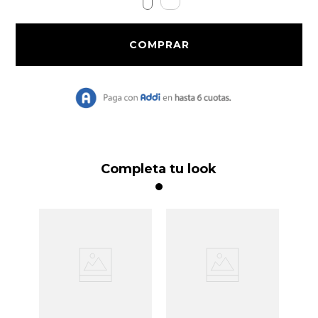
9
.
Bolso
10
.
Chaqueta
Completa tu look