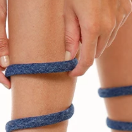
7
.
Faldas
8
.
Body
9
.
Vestido Largo
10
.
Chaqueta