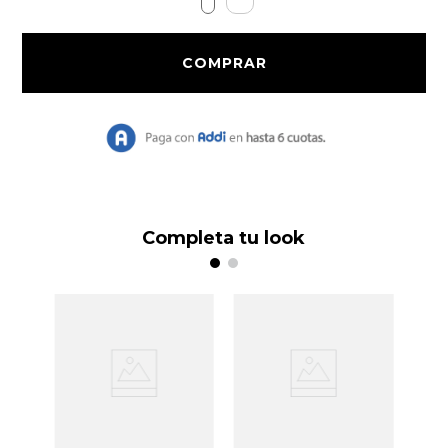
9
.
Vestido Largo
10
.
Chaqueta
Completa tu look