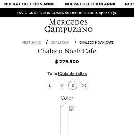
NUEVA COLECCIÓN ANNIE
NUEVA COLECCIÓN ANNIE
NUEV
ENVÍO GRATIS POR COMPRAS DESDE 150.000. Aplica TyC
VESTUARIO
CHALECOS
CHALECO NOAH CAFE
Chaleco Noah Cafe
PRODUCTOS MÁS BUSCADOS
1
.
Vestidos
$
279
.
900
2
.
Sandalias
Talla |
Guía de tallas
3
.
Kimonos
L
M
S
XS
4
.
Vestido
Color
5
.
Falda
6
.
Bolso
7
.
Faldas
8
.
Body