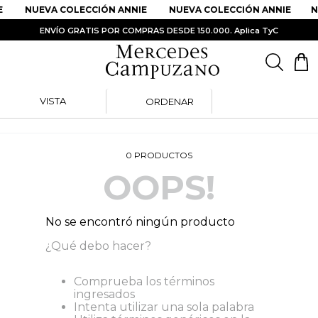
E
NUEVA COLECCIÓN ANNIE
NUEVA COLECCIÓN ANNIE
N
ENVÍO GRATIS POR COMPRAS DESDE 150.000. Aplica TyC
VISTA
ORDENAR
PRODUCTOS MÁS BUSCADOS
1
.
Vestidos
0
PRODUCTOS
2
.
Sandalias
OOPS!
3
.
Kimonos
4
.
Vestido
No se encontró ningún producto
5
.
Falda
¿Qué debo hacer?
6
.
Bolso
Comprueba los términos
7
.
Body
ingresados
Intenta utilizar una sola palabra
8
.
Faldas