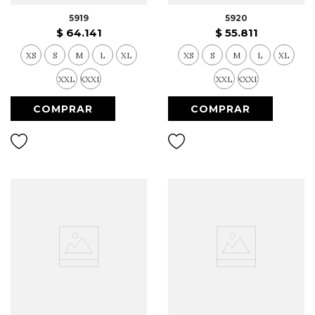
5919
5920
$
64
.
141
$
55
.
811
XS
S
M
L
XL
XS
S
M
L
XL
XXL
XXXL
XXL
XXXL