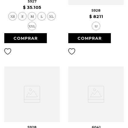
5927
$
35
.
105
5928
$
8211
XS
S
M
L
XL
XXL
U
5928
6041