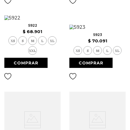
9
.
Vestido Largo
10
.
Chaqueta
5922
$
68
.
901
5923
$
70
.
091
XS
S
M
L
XL
XXL
XS
S
M
L
XL