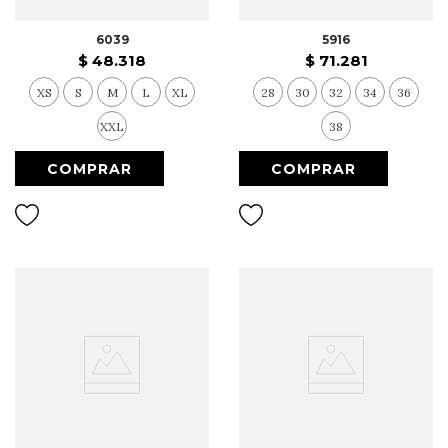
6039
5916
$
48
.
318
$
71
.
281
XS
S
M
L
XL
28
30
32
34
36
XXL
38