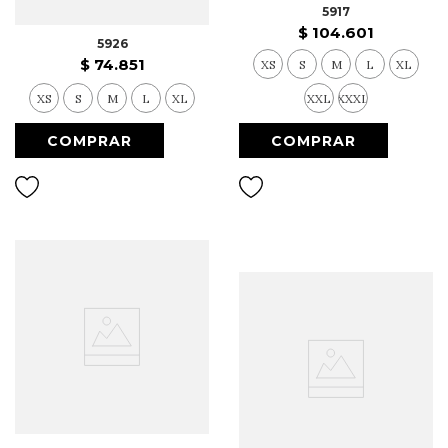
5917
$
104
.
601
5926
$
74
.
851
XS
S
M
L
XL
XS
S
M
L
XL
XXL
XXXL