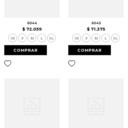
6044
6045
$
72
.
059
$
71
.
375
XS
S
M
L
XL
XS
S
M
L
XL