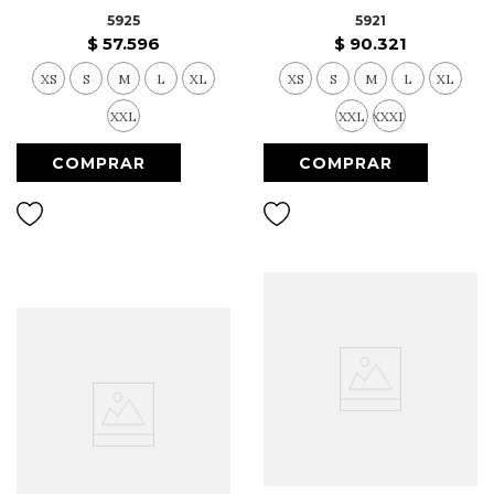
5925
5921
$
57
.
596
$
90
.
321
XS
S
M
L
XL
XS
S
M
L
XL
XXL
XXL
XXXL