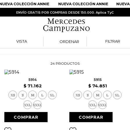
EVA COLECCIÓN ANNIE
NUEVA COLECCIÓN ANNIE
NUEVA C
ENVÍO GRATIS POR COMPRAS DESDE 150.000. Aplica TyC
VISTA
FILTRAR
ORDENAR
PRODUCTOS MÁS BUSCADOS
1
.
Vestidos
24
PRODUCTOS
2
.
Sandalias
3
.
Kimonos
5914
5915
$
71
.
162
$
74
.
851
4
.
Vestido
XS
S
M
L
XL
XS
S
M
L
XL
5
.
Falda
XXL
XXXL
XXL
XXXL
6
.
Bolso
7
.
Faldas
8
.
Body