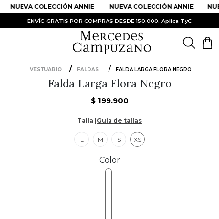
NUEVA COLECCIÓN ANNIE
NUEVA COLECCIÓN ANNIE
NUE
ENVÍO GRATIS POR COMPRAS DESDE 150.000. Aplica TyC
VESTUARIO
FALDAS
FALDA LARGA FLORA NEGRO
Falda Larga Flora Negro
PRODUCTOS MÁS BUSCADOS
1
.
Vestidos
$
199
.
900
2
.
Sandalias
Talla |
Guía de tallas
3
.
Kimonos
L
M
S
XS
4
.
Vestido
Color
5
.
Falda
6
.
Bolso
7
.
Body
8
.
Faldas