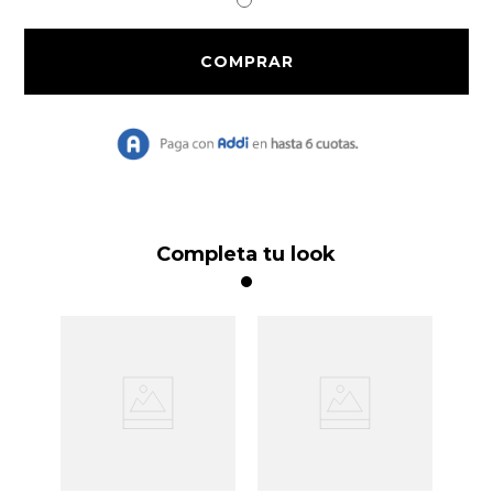
9
.
Chaqueta Bri
10
.
Vestido Largo
Completa tu look