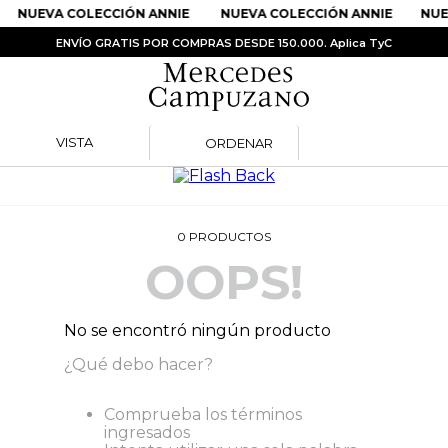
NUEVA COLECCIÓN ANNIE
NUEVA COLECCIÓN ANNIE
NUE
ENVÍO GRATIS POR COMPRAS DESDE 150.000. Aplica TyC
VISTA
ORDENAR
PRODUCTOS MÁS BUSCADOS
1
.
Vestidos
2
.
Sandalias
0
PRODUCTOS
OOPS!
3
.
Kimonos
4
.
Vestido
No se encontró ningún producto
5
.
Falda
¿Qué debo hacer?
6
.
Bolso
7
.
Body
Comprueba los términos
ingresados
8
.
Faldas