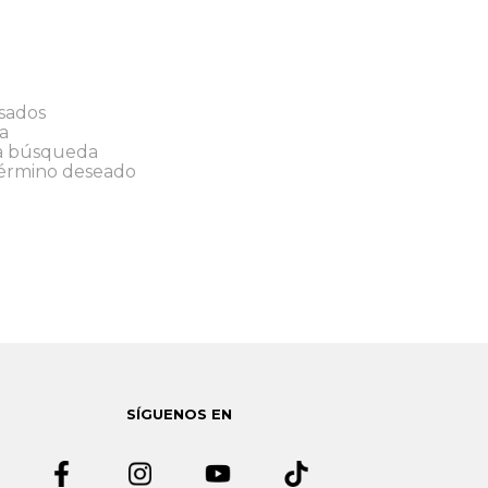
sados
a
la búsqueda
término deseado
SÍGUENOS EN