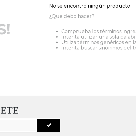
No se encontró ningún producto
¿Qué debo hacer?
S!
Comprueba los términos ingre
Intenta utilizar una sola palabr
Utiliza términos genéricos en 
Intenta buscar sinónimos del 
BETE