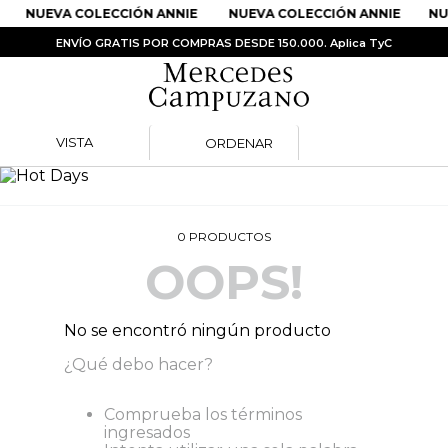
NUEVA COLECCIÓN ANNIE
NUEVA COLECCIÓN ANNIE
NU
ENVÍO GRATIS POR COMPRAS DESDE 150.000. Aplica TyC
VISTA
ORDENAR
PRODUCTOS MÁS BUSCADOS
1
.
Vestidos
2
.
Sandalias
0
PRODUCTOS
OOPS!
3
.
Kimonos
4
.
Vestido
No se encontró ningún producto
5
.
Falda
¿Qué debo hacer?
6
.
Bolso
7
.
Body
Comprueba los términos
ingresados
8
.
Faldas