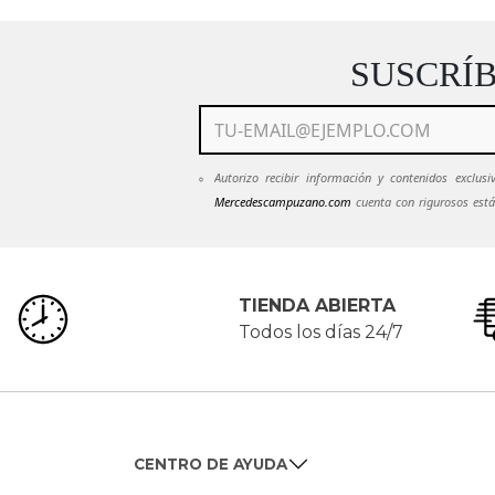
SUSCRÍ
Autorizo recibir información y contenidos exclu
Mercedescampuzano.com
cuenta con rigurosos está
mantendrán en estricta confidencialidad.
Ver Políti
emails de
Mercedescampuzano.com
pued
servicioalcliente@mecedescampuzano.com
TIENDA ABIERTA
Todos los días 24/7
CENTRO DE AYUDA