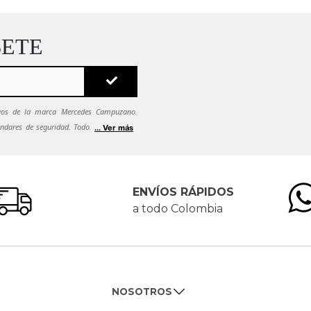
BETE
sivos de la marca Mercedes Campuzano.
ndares de seguridad. Todos tus datos se
... Ver más
ca de seguridad.
Si quieres dejar de recibir
es solicitarlo al correo
ENVÍOS RÁPIDOS
a todo Colombia
NOSOTROS