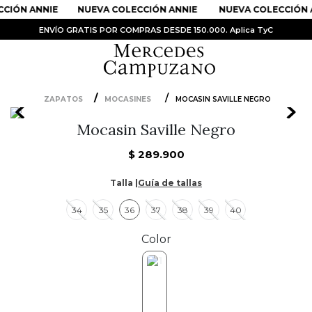
CIÓN ANNIE
NUEVA COLECCIÓN ANNIE
NUEVA COLECCIÓN 
ENVÍO GRATIS POR COMPRAS DESDE 150.000. Aplica TyC
ZAPATOS
MOCASINES
MOCASIN SAVILLE NEGRO
PRODUCTOS MÁS BUSCADOS
Mocasin Saville Negro
1
.
Vestidos
$
289
.
900
2
.
Sandalias
Talla |
Guía de tallas
3
.
Kimonos
34
35
36
37
38
39
40
4
.
Falda
5
.
Vestido
Color
6
.
Chaqueta Bri
7
.
Body
8
.
Faldas