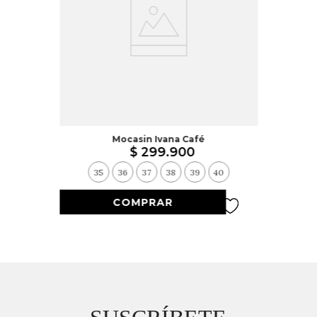
Mocasin Ivana Café
$
299
.
900
35
36
37
38
39
40