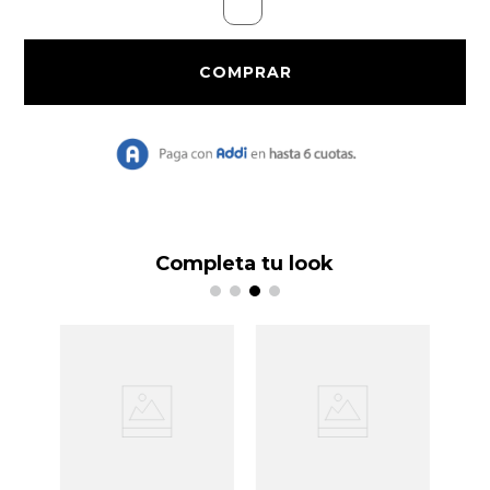
9
.
Bolso
10
.
Chaqueta
Completa tu look