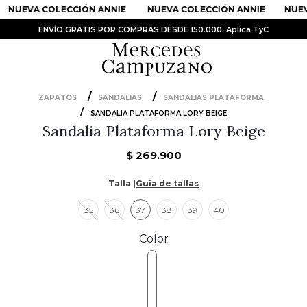
NUEVA COLECCIÓN ANNIE
NUEVA COLECCIÓN ANNIE
NUEV
ENVÍO GRATIS POR COMPRAS DESDE 150.000. Aplica TyC
ZAPATOS
SANDALIAS
SANDALIAS PLATAFORMA
PRODUCTOS MÁS BUSCADOS
SANDALIA PLATAFORMA LORY BEIGE
Sandalia Plataforma Lory Beige
1
.
Vestidos
$
269
.
900
2
.
Sandalias
3
.
Kimonos
Talla |
Guía de tallas
4
.
Vestido
35
36
37
38
39
40
5
.
Falda
Color
6
.
Bolso
7
.
Faldas
8
.
Body