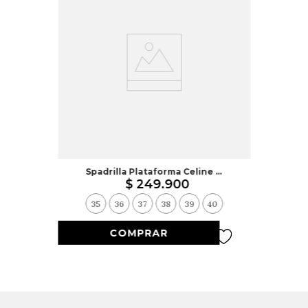
Spadrilla Plataforma Celine Miel
$
249
.
900
35
36
37
38
39
40