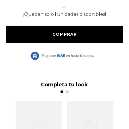
9
.
Vestido Largo
¡Quedan solo
1
unidades disponibles!
10
.
Chaqueta
Completa tu look