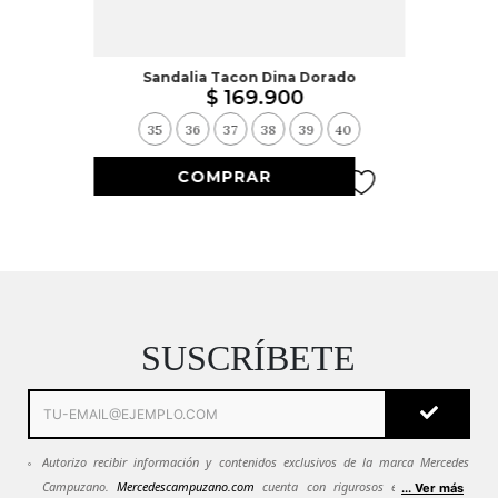
Sandalia Tacon Dina Dorado
$
169
.
900
35
36
37
38
39
40
SUSCRÍBETE
Autorizo recibir información y contenidos exclusivos de la marca Mercedes
Campuzano.
Mercedescampuzano.com
cuenta con rigurosos estándares de
... Ver más