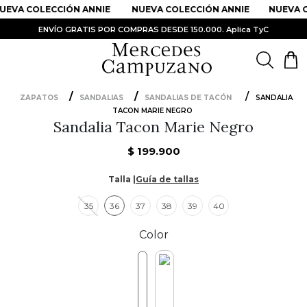
UEVA COLECCIÓN ANNIE
NUEVA COLECCIÓN ANNIE
NUEVA C
ENVÍO GRATIS POR COMPRAS DESDE 150.000. Aplica TyC
ZAPATOS
SANDALIAS
SANDALIAS DE TACÓN
SANDALIA
TACON MARIE NEGRO
PRODUCTOS MÁS BUSCADOS
Sandalia Tacon Marie Negro
1
.
Vestidos
$
199
.
900
2
.
Sandalias
Talla |
Guía de tallas
3
.
Kimonos
35
36
37
38
39
40
4
.
Vestido
5
.
Falda
Color
6
.
Bolso
7
.
Body
8
.
Faldas