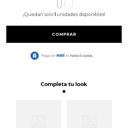
9
.
Vestido Largo
¡Quedan solo
1
unidades disponibles!
10
.
Chaqueta
Completa tu look