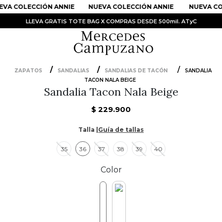
VA COLECCIÓN ANNIE
NUEVA COLECCIÓN ANNIE
NUEVA CO
LLEVA GRATIS TOTE BAG X COMPRAS DESDE 500mil. ATyC
ZAPATOS
SANDALIAS
SANDALIAS DE TACÓN
SANDALIA
TACON NALA BEIGE
PRODUCTOS MÁS BUSCADOS
Sandalia Tacon Nala Beige
1
.
Vestidos
$
229
.
900
2
.
Sandalias
Talla |
Guía de tallas
3
.
Kimonos
35
36
37
38
39
40
4
.
Vestido
5
.
Falda
Color
6
.
Bolso
7
.
Faldas
8
.
Body