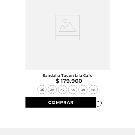
Sandalia Tacon Lila Café
$
179
.
900
35
36
37
38
39
40