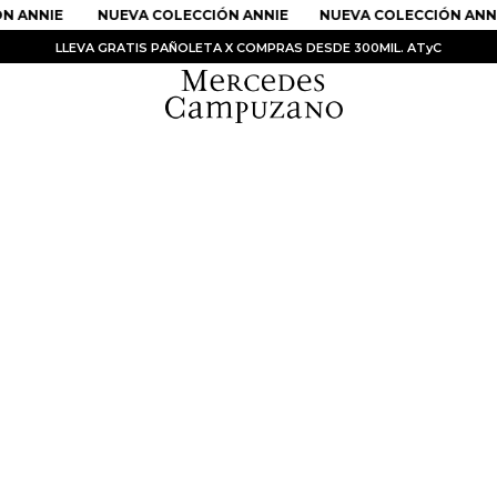
N ANNIE
NUEVA COLECCIÓN ANNIE
NUEVA COLECCIÓN ANNI
LLEVA GRATIS PAÑOLETA X COMPRAS DESDE 300MIL. ATyC
PRODUCTOS MÁS BUSCADOS
1
.
Vestidos
2
.
Sandalias
3
.
Kimonos
4
.
Vestido
5
.
Falda
6
.
Bolso