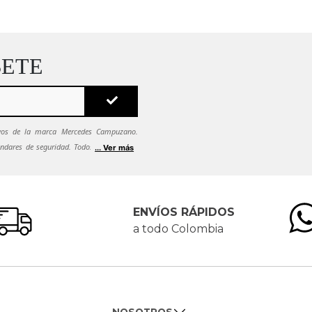
BETE
sivos de la marca Mercedes Campuzano.
ndares de seguridad. Todos tus datos se
... Ver más
ca de seguridad.
Si quieres dejar de recibir
es solicitarlo al correo
ENVÍOS RÁPIDOS
a todo Colombia