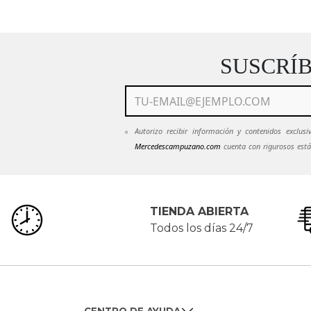
SUSCRÍ
Autorizo recibir información y contenidos exclu
Mercedescampuzano.com
cuenta con rigurosos está
mantendrán en estricta confidencialidad.
Ver Políti
emails de
Mercedescampuzano.com
pued
servicioalcliente@mecedescampuzano.com
TIENDA ABIERTA
Todos los días 24/7