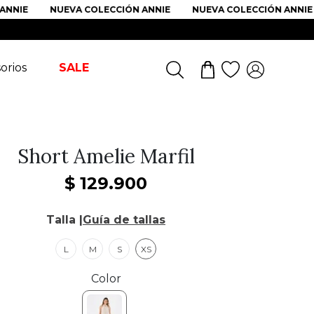
NIE
NUEVA COLECCIÓN ANNIE
NUEVA COLECCIÓN ANNIE
orios
SALE
Short Amelie Marfil
$
129
.
900
Talla |
Guía de tallas
L
M
S
XS
Color