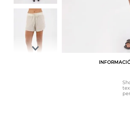
INFORMACI
Sho
te
per