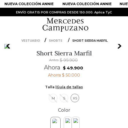
NUEVA COLECCIÓN ANNIE
NUEVA COLECCIÓN ANNIE
NUEV
ENVÍO GRATIS POR COMPRAS DESDE 150.000. Aplica TyC
VESTUARIO
SHORTS
SHORT SIERRA MARFIL
PRODUCTOS MÁS BUSCADOS
Short Sierra Marfil
1
.
Vestidos
Antes
$
99
.
900
2
.
Sandalias
Ahora
$
49
.
900
Ahorra
$ 50.000
3
.
Kimonos
4
.
Falda
Talla |
Guía de tallas
5
.
Vestido
M
S
XS
6
.
Chaqueta Bri
Color
7
.
Body
8
.
Faldas