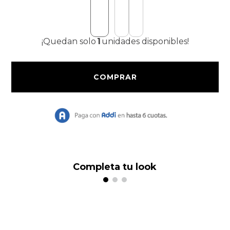
9
.
Bolso
10
.
Chaqueta
¡Quedan solo
1
unidades disponibles!
Completa tu look