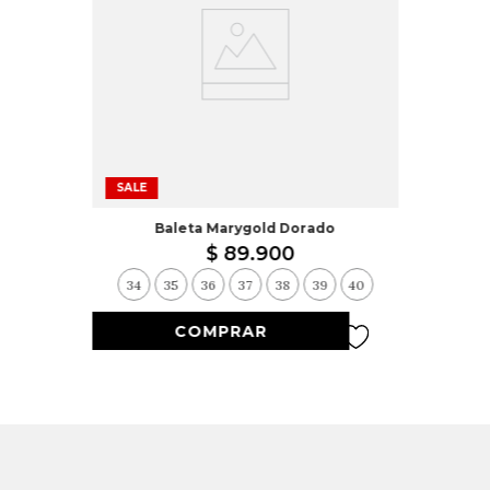
SALE
Baleta Marygold Dorado
$
89
.
900
34
35
36
37
38
39
40