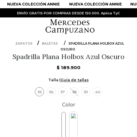
NUEVA COLECCIÓN ANNIE
NUEVA COLECCIÓN ANNIE
NUE
ENVÍO GRATIS POR COMPRAS DESDE 150.000. Aplica TyC
ZAPATOS
BALETAS
SPADRILLA PLANA HOLBOX AZUL
OSCURO
PRODUCTOS MÁS BUSCADOS
Spadrilla Plana Holbox Azul Oscuro
1
.
Vestidos
$
189
.
900
2
.
Sandalias
Talla |
Guía de tallas
3
.
Kimonos
35
36
37
38
39
40
4
.
Vestido
5
.
Falda
Color
6
.
Bolso
7
.
Faldas
8
.
Body