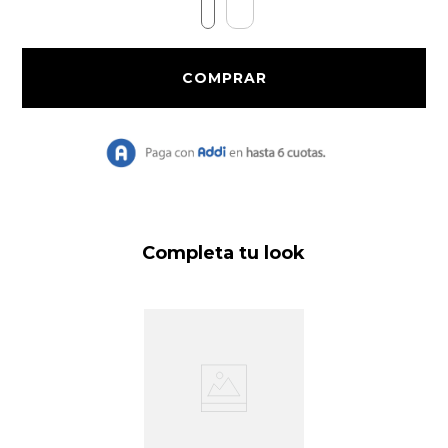
9
.
Vestido Largo
10
.
Chaqueta
Completa tu look