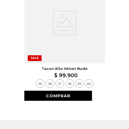
SALE
Tacon Alto Velvet Nude
$
99
.
900
35
36
37
38
39
40