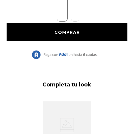
9
.
Vestido Largo
10
.
Chaqueta
Completa tu look