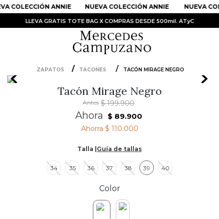
VA COLECCIÓN ANNIE
NUEVA COLECCIÓN ANNIE
NUEVA COL
LLEVA GRATIS TOTE BAG X COMPRAS DESDE 500mil. ATyC
ZAPATOS
TACONES
TACÓN MIRAGE NEGRO
PRODUCTOS MÁS BUSCADOS
Tacón Mirage Negro
1
.
Vestidos
Antes
$
199
.
900
2
.
Sandalias
Ahora
$
89
.
900
Ahorra
$ 110.000
3
.
Kimonos
4
.
Vestido
Talla |
Guía de tallas
5
.
Falda
34
35
36
37
38
39
40
6
.
Bolso
Color
7
.
Faldas
8
.
Body