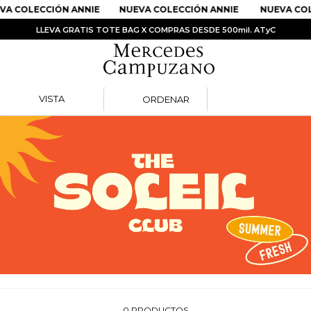
VA COLECCIÓN ANNIE
NUEVA COLECCIÓN ANNIE
NUEVA COL
LLEVA GRATIS TOTE BAG X COMPRAS DESDE 500mil. ATyC
VISTA
ORDENAR
PRODUCTOS MÁS BUSCADOS
1
.
Vestidos
2
.
Sandalias
3
.
Kimonos
4
.
Vestido
5
.
Falda
6
.
Bolso
7
.
Faldas
8
.
Body
0
PRODUCTOS