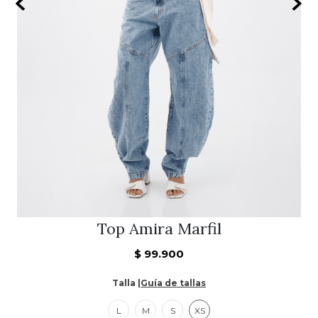
10
.
Chaqueta
Top Amira Marfil
$
99
.
900
Talla |
Guía de tallas
L
M
S
XS