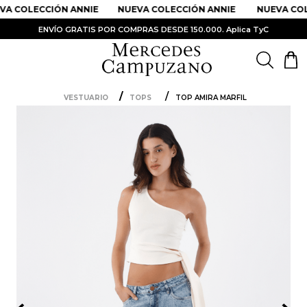
A COLECCIÓN ANNIE
NUEVA COLECCIÓN ANNIE
NUEVA COLE
ENVÍO GRATIS POR COMPRAS DESDE 150.000. Aplica TyC
PRODUCTOS MÁS BUSCADOS
1
.
Vestidos
VESTUARIO
TOPS
TOP AMIRA MARFIL
2
.
Sandalias
3
.
Kimonos
4
.
Falda
5
.
Vestido
6
.
Chaqueta Bri
7
.
Body
8
.
Faldas
9
.
Bolso